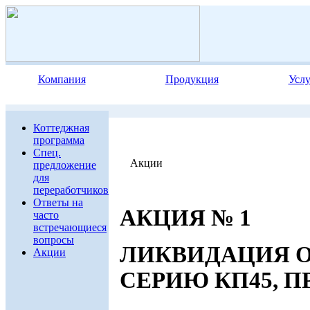
Компания
Продукция
Усл
Коттеджная
программа
Спец.
Акции
предложение
для
переработчиков
Ответы на
АКЦИЯ № 1
часто
встречающиеся
вопросы
ЛИКВИДАЦИЯ О
Акции
СЕРИЮ КП45, ПР