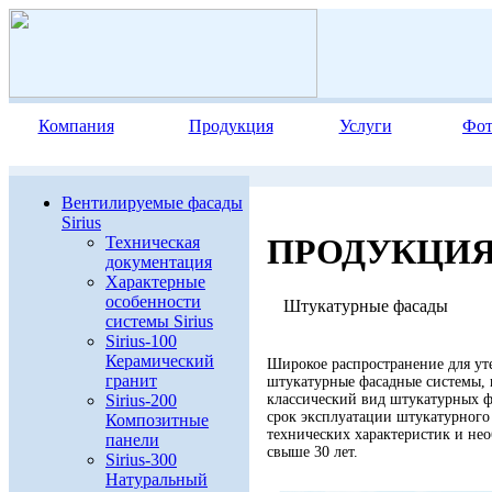
Компания
Продукция
Услуги
Фот
Вентилируемые фасады
Sirius
ПРОДУКЦИ
Техническая
документация
Характерные
особенности
Штукатурные фасады
системы Sirius
Sirius-100
Керамический
Широкое распространение для ут
гранит
штукатурные фасадные системы,
классический вид штукатурных ф
Sirius-200
срок эксплуатации штукатурного
Композитные
технических характеристик и нео
панели
свыше 30 лет.
Sirius-300
Натуральный