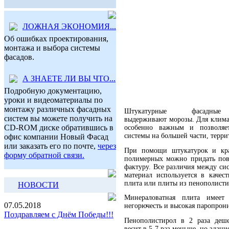
ЛОЖНАЯ ЭКОНОМИЯ...
Об ошибках проектирования,
монтажа и выбора системы
фасадов.
А ЗНАЕТЕ ЛИ ВЫ ЧТО...
Подробную документацию,
уроки и видеоматериалы по
монтажу различных фасадных
Штукатурные фасадны
систем вы можете получить на
выдерживают морозы. Для климат
CD-ROM диске обратившись в
о
собенно важным и позволяе
системы на большей части, терри
офис компании Новый Фасад
или заказать его по почте,
через
При помощи штукатурок и кра
форму обратной связи.
полимерных можно придать по
фактуру. Все различия между си
материал используется
в качест
плита или плиты из пенополисти
НОВОСТИ
Минераловатная плита имеет
07.05.2018
негорючесть и высокая паропрон
Поздравляем с Днём Победы!!!
Пенополистирол в 2 раза де
весит в 5-7 раз меньше, но здани