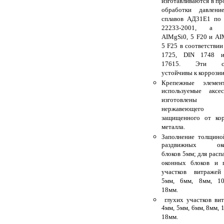
изготавливаются в пр
обработки давлени
сплавов АД31Е1 по
22233-2001, а 
AIMgSi0, 5 F20 и AI
5 F25 в соответствии
1725, DIN 1748 
17615. Эти сп
устойчивы к коррозии
Крепежные элеме
используемые аксе
изготовлен
нержавеющего
защищенного от ко
металла.
Заполнение толщино
раздвижных око
блоков 5мм; для рас
оконных блоков и 
участков витражей
5мм, 6мм, 8мм, 1
18мм.
глухих участков ви
4мм, 5мм, 6мм, 8мм, 
18мм.