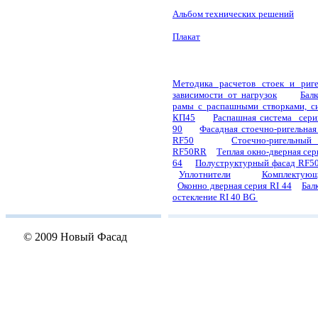
Альбом технических решений
Плакат
Методика расчетов стоек и риг
зависимости от нагрузок
Бал
рамы с распашными створками, с
КП45
Распашная система сер
90
Фасадная стоечно-ригельная
RF50
Стоечно-ригельный
RF50RR
Теплая окно-дверная се
64
Полуструктурный фасад RF5
Уплотнители
Комплектую
Оконно дверная серия RI 44
Бал
остекление RI 40 BG
© 2009 Новый Фасад