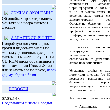
специальным направля
Серии профилей RSL 90 L, 
и RS 40 можно применят
ЛОЖНАЯ ЭКОНОМИЯ...
решения даже самых сл
Об ошибках проектирования,
конструкторских реш
монтажа и выбора системы
Остекление балконов и л
фасадов.
указанными сериями алюми
профилей помогает со
комфорт, защитив помеще
А ЗНАЕТЕ ЛИ ВЫ ЧТО...
ветра, пыли и осадков.
Подробную документацию,
В качестве заполне
уроки и видеоматериалы по
конструкциях могут
монтажу различных фасадных
использованы сте
систем вы можете получить на
стеклопакеты, сэндвич-пане
CD-ROM диске обратившись в
любое иное заполнение.
офис компании Новый Фасад
или заказать его по почте,
через
Усиленные стойки с выс
форму обратной связи.
моментами инерции (до 8
позволяют выполнять ви
балконных огражде
выдерживающие значите
НОВОСТИ
ветровые нагрузки.
Технические характеристики
07.05.2018
Поздравляем с Днём Победы!!!
Алюминевые про