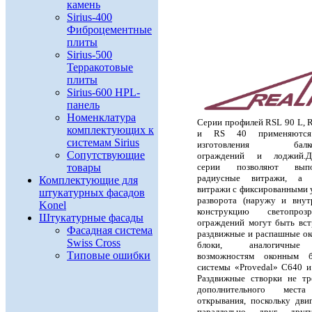
камень
Sirius-400
Фиброцементные
плиты
Sirius-500
Терракотовые
плиты
Sirius-600 HPL-
панель
Номенклатура
С
ерии профилей RSL 90 L, 
комплектующих к
и RS 40 применяютс
системам Sirius
изготовления балко
Сопутствующие
ограждений и лоджий.
Д
серии позволяют выпо
товары
радиусные витражи, а 
Комплектующие для
витражи с фиксированными 
штукатурных фасадов
разворота (наружу и внут
Konel
конструкцию светопрозр
Штукатурные фасады
ограждений могут быть вс
Фасадная система
раздвижные и распашные о
Swiss Cross
блоки, аналогичны
Типовые ошибки
возможностям оконным б
системы «Provedal» C640 и
Раздвижные створки не т
дополнительного мест
открывания, поскольку дви
параллельно друг дру