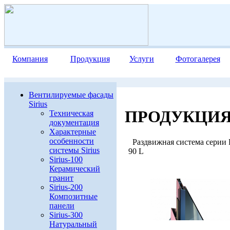
Компания
Продукция
Услуги
Фотогалерея
Вентилируемые фасады
Sirius
ПРОДУКЦИ
Техническая
документация
Характерные
особенности
Раздвижная система серии
системы Sirius
90 L
Sirius-100
Керамический
гранит
Sirius-200
Композитные
панели
Sirius-300
Натуральный